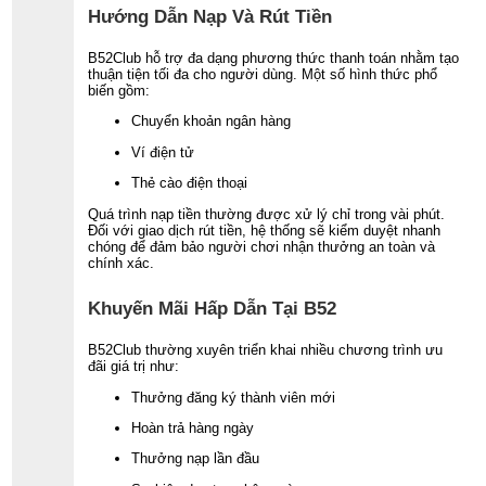
Hướng Dẫn Nạp Và Rút Tiền
B52Club hỗ trợ đa dạng phương thức thanh toán nhằm tạo
thuận tiện tối đa cho người dùng. Một số hình thức phổ
biến gồm:
Chuyển khoản ngân hàng
Ví điện tử
Thẻ cào điện thoại
Quá trình nạp tiền thường được xử lý chỉ trong vài phút.
Đối với giao dịch rút tiền, hệ thống sẽ kiểm duyệt nhanh
chóng để đảm bảo người chơi nhận thưởng an toàn và
chính xác.
Khuyến Mãi Hấp Dẫn Tại B52
B52Club thường xuyên triển khai nhiều chương trình ưu
đãi giá trị như:
Thưởng đăng ký thành viên mới
Hoàn trả hàng ngày
Thưởng nạp lần đầu