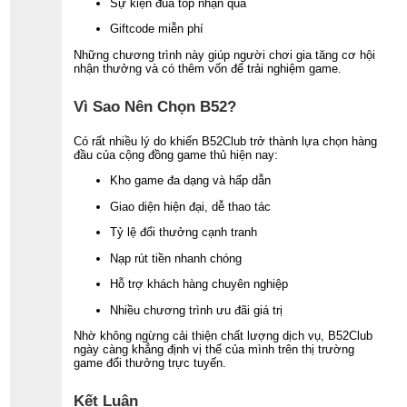
Sự kiện đua top nhận quà
Giftcode miễn phí
Những chương trình này giúp người chơi gia tăng cơ hội
nhận thưởng và có thêm vốn để trải nghiệm game.
Vì Sao Nên Chọn B52?
Có rất nhiều lý do khiến B52Club trở thành lựa chọn hàng
đầu của cộng đồng game thủ hiện nay:
Kho game đa dạng và hấp dẫn
Giao diện hiện đại, dễ thao tác
Tỷ lệ đổi thưởng cạnh tranh
Nạp rút tiền nhanh chóng
Hỗ trợ khách hàng chuyên nghiệp
Nhiều chương trình ưu đãi giá trị
Nhờ không ngừng cải thiện chất lượng dịch vụ, B52Club
ngày càng khẳng định vị thế của mình trên thị trường
game đổi thưởng trực tuyến.
Kết Luận