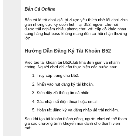
Bắn Cá Online
Bắn cá là trò chơi giải trí được yêu thích nhờ lối chơi đơn
giản nhưng cực kỳ cuốn hút. Tại B52, người chơi sẽ
được trải nghiệm nhiều phòng chơi với cấp độ khác nhau
cùng hàng loạt boss khủng mang đến cơ hội nhận thưởng
lớn.
Hướng Dẫn Đăng Ký Tài Khoản B52
Việc tạo tài khoản tại B52Club khá đơn giản và nhanh
chóng. Người chơi chỉ cần thực hiện các bước sau:
Truy cập trang chủ B52.
Nhấn vào nút đăng ký tài khoản.
Điền đầy đủ thông tin cá nhân.
Xác nhận số điện thoại hoặc email.
Hoàn tất đăng ký và đăng nhập để trải nghiệm.
Sau khi tạo tài khoản thành công, người chơi có thể tham
gia các chương trình khuyến mãi dành cho thành viên
mới.