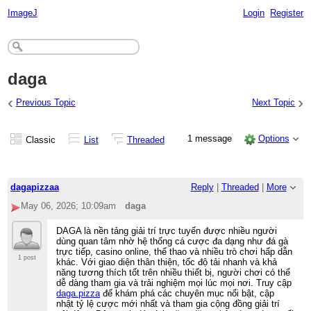
ImageJ
Login
Register
daga
‹
›
Previous Topic
Next Topic
1 message
Options
Classic
List
Threaded
dagapizzaa
Reply
|
Threaded
|
More
May 06, 2026; 10:09am
daga
DAGA là nền tảng giải trí trực tuyến được nhiều người
dùng quan tâm nhờ hệ thống cá cược đa dạng như đá gà
trực tiếp, casino online, thể thao và nhiều trò chơi hấp dẫn
1 post
khác. Với giao diện thân thiện, tốc độ tải nhanh và khả
năng tương thích tốt trên nhiều thiết bị, người chơi có thể
dễ dàng tham gia và trải nghiệm mọi lúc mọi nơi. Truy cập
daga.pizza
để khám phá các chuyên mục nổi bật, cập
nhật tỷ lệ cược mới nhất và tham gia cộng đồng giải trí