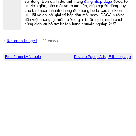
sôi động. Bên cạnh đó, tính năng
đăng nhập daga
được tối
ưu đơn giản, bảo mật và thuận tiện, giúp người dùng truy
cập tài khoản nhanh chóng để không bỏ lỡ các sự kiện,
ưu đãi và cơ hội giải trí hấp dẫn mỗi ngày. DAGA hướng
đến việc mang lại môi trường giải trí ổn định, minh bạch
cùng dịch vụ hỗ trợ khách hàng chuyên nghiệp 24/7.
«
Return to ImageJ
|
11 views
Free forum by Nabble
Disable Popup Ads
|
Edit this page